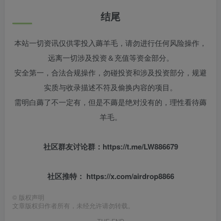
结尾
本站一切资讯仅供零投入薅羊毛，请勿进行任何风险操作，
远离一切涉及投资＆充值等资金部分。
安全第一，合法合规操作，勿碰投资和涉及投资部分，规避
实质与收录描述不符及偷换内容的项目。
需明白薅了不一定有，但是不薅是绝对没有的，理性看待薅
羊毛。
社区群友
讨论群：
https://t.me/LW886679
社区推特： https://x.com/airdrop8866
©
版权声明
文章版权归作者所有，未经允许请勿转载。