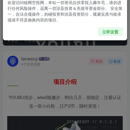
欢迎访问链网空投网，本站一切资讯仅供零投入薅羊毛，请勿进
行任何风险操作，远离一切涉及投资＆充值等资金部分。 安全第
一，合法合规操作，勿碰投资和涉及投资部分，规避实质与收录
描述不符及偷换内容的项目。
YOUBU优步 空投 （已跑路））
立即设置
首页
可变现项目
正文
lianwang
关注
私信
4个月前更新
项目介绍
YOUBU优步，wbe3版趣步，刚出几天，很稳定，注册认证
送一双小白鞋，日产2币，随时变现！