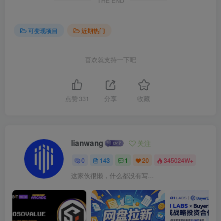
THE END
可变现项目
近期热门
喜欢就支持一下吧
点赞
331
分享
收藏
lianwang
关注
0
143
1
20
345024W+
这家伙很懒，什么都没有写...