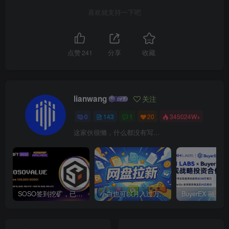
喜欢就支持一下吧
点赞
241
分享
收藏
lianwang
关注
0
143
1
20
345024W+
这家伙很懒，什么都没有写...
SOSO签到挖矿，已上线各大交易所
小白也可以月入过万的绿色项目