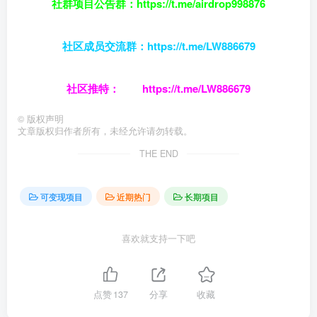
社群项目公告群：https://t.me/airdrop998876
社区成员交流
群：
https://t.me/LW886679
社区推特：
https://t.me/LW886679
©
版权声明
文章版权归作者所有，未经允许请勿转载。
THE END
可变现项目
近期热门
长期项目
喜欢就支持一下吧
点赞
137
分享
收藏