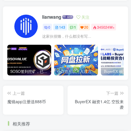
lianwang
关注
0
143
1
20
345024W+
这家伙很懒，什么都没有写...
SOSO签到挖矿，已上线各大交易所
小白也可以月入过万的绿色项目
上一篇
下一篇
魔镜app注册送888币
BuyerEX 融资1.4亿 空投来
袭
相关推荐