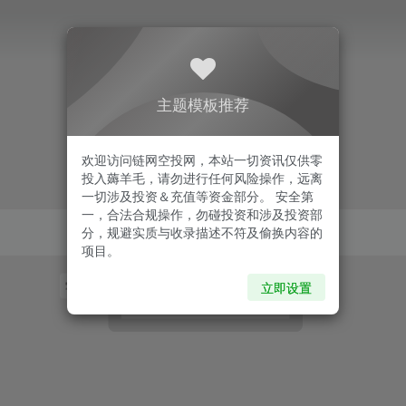
主题模板推荐
欢迎访问链网空投网，本站一切资讯仅供零
投入薅羊毛，请勿进行任何风险操作，远离
一切涉及投资＆充值等资金部分。 安全第
一，合法合规操作，勿碰投资和涉及投资部
分，规避实质与收录描述不符及偷换内容的
项目。
零撸
钱包
天体
数字宝盒
星塔
帝亿
立即设置