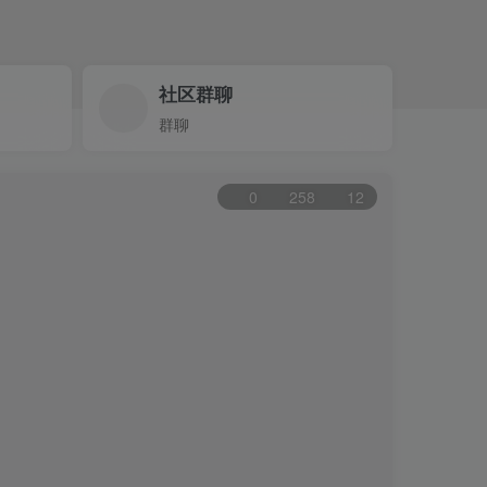
社区群聊
群聊
0
258
12