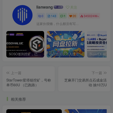
lianwang
关注
0
143
1
20
345024W+
这家伙很懒，什么都没有写...
SOSO签到挖矿，已上线各大交易所
小白也可以月入过万的绿色项目
上一篇
下一篇
StarTower星塔链挖矿，号称
芝麻开门交易所点石成金活
单币60U （已跑路）
动 抽10万U
相关推荐