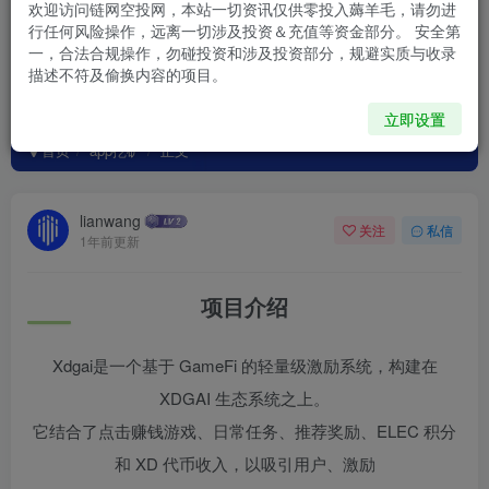
欢迎访问链网空投网，本站一切资讯仅供零投入薅羊毛，请勿进
行任何风险操作，远离一切涉及投资＆充值等资金部分。 安全第
一，合法合规操作，勿碰投资和涉及投资部分，规避实质与收录
描述不符及偷换内容的项目。
Xdgai~首码挖矿
立即设置
首页
app挖矿
正文
lianwang
关注
私信
1年前更新
项目介绍
Xdgai是一个基于 GameFi 的轻量级激励系统，构建在
XDGAI 生态系统之上。
它结合了点击赚钱游戏、日常任务、推荐奖励、ELEC 积分
和 XD 代币收入，以吸引用户、激励