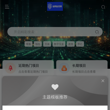
开启精彩搜索
零撸
钱包
天体
数字宝盒
星塔
帝亿
近期热门项目
长期项目
点击查看近期热门项目
长期项目点击查看
商务合作
社区群聊
商务合作请点击
群聊
主题模板推荐
0
344
12