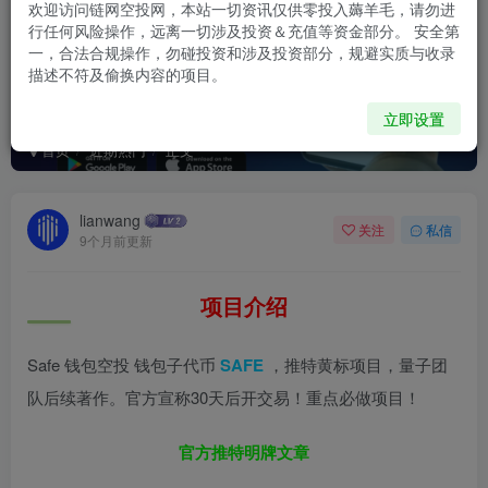
欢迎访问链网空投网，本站一切资讯仅供零投入薅羊毛，请勿进
行任何风险操作，远离一切涉及投资＆充值等资金部分。 安全第
一，合法合规操作，勿碰投资和涉及投资部分，规避实质与收录
描述不符及偷换内容的项目。
Safefolio钱包空投 （已跑路）
立即设置
首页
近期热门
正文
lianwang
关注
私信
9个月前更新
项目介绍
Safe 钱包空投 钱包子代币
SAFE
，推特黄标项目，量子团
队后续著作。官方宣称30天后开交易！重点必做项目！
官方推特明牌文章