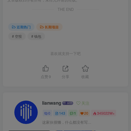
THE END
近期热门
长期项目
# 空投
# 钱包
喜欢就支持一下吧
点赞
9
分享
收藏
lianwang
关注
0
143
1
20
345022W+
这家伙很懒，什么都没有写...