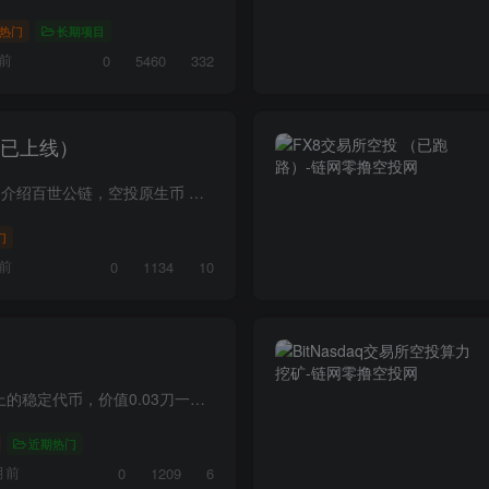
热门
长期项目
前
0
5460
332
（已上线）
项目介绍百世公链，空投原生币 不锁仓！总量2000万，11月份上线币安，全民空投开启！ 项目教程浏览...
门
前
0
1134
10
项目介绍JST是波场上的稳定代币，价值0.03刀一枚，今天的项目 类似之前的BTTC 刚出可以零撸一波项目教程浏览器打开：https://justd.io/pages/register/register?code=39544158邀请码：395441581...
近期热门
月前
0
1209
6