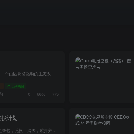
项目介绍MIRA网络是一个由区块链驱动的生态系统，在全球拥有超过300万用户。您可以通过今天加入应用程序开始赚钱。领取您的MIRA奖励谷歌商店 和苹果商店 搜索 MIRA 下载软件苹果商店 需...
门
长期项目
前
0
5606
779
空投计划
项目介绍Ai驱动的多链钱包，兑换，购买，质押并赚取奖励。推特黄标，目前钱包举行积分空投活动，后续积分兑换钱包子代币 $GAYA代币上线后，积分直接可以兑换成代币空投，这波努力推广参与大概率...