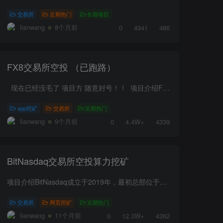
交易所
近期热门
长期项目
lianwang
8个月前
0
4941
486
FX8交易所空投 （已跑路）
现在已经没毛了 项目方 随意封号！！ 项目介绍FX8交易所~正式上线，注册通过认证送50000USDT体验金用于模拟交易，每日模拟交易1单可奖励3USDT，做满9单后，奖励USDT可提现至FX8跟单交易...
app挖矿
交易所
近期热门
lianwang
9个月前
0
4.4W+
4339
BitNasdaq交易所空投算力挖矿
项目介绍BitNasdaq成立于2019年，最初总部位于塞浦路斯，后亚太总部设于韩国首尔，运营公司为新加坡的BitAIIEx PTE LTD。定位为全球性数字资产交易所，提供币币交易、法币交易、杠杆交易及永续...
交易所
网页挖矿
近期热门
lianwang
11个月前
0
12.3W+
4362