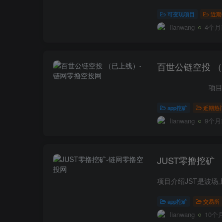
可变现项目
近期
lianwang
4个月
百世公链空投 
app挖矿
近期热
lianwang
9个月
JUST零撸挖矿
app挖矿
交易所
lianwang
10个