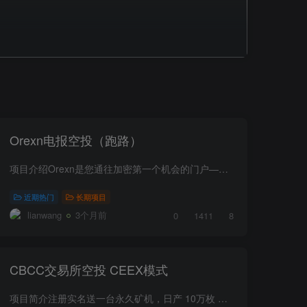
Orexn电报空投（跑路）
项目介绍Orexn是您通往加密第一个机会的门户——一个全面的平台，可让您在有前途的IDO和代币发布之前提前访问它们。我们是Web3社区的发布空间，通过独家发布、空投和预售帮助您发现加密货币的下...
近期热门
长期项目
lianwang
3个月前
0
1411
8
CBCC交易所空投 CEEX模式
项目简介注册实名送一台永久矿机，日产 10万枚 CBC平台币！11月出app，目前只有网页版本！CBC 12月1号 开启交易！目前早期，趁现在做市场参与起来！说不定是下一个 CEEX！项目教程浏览器打开：h...