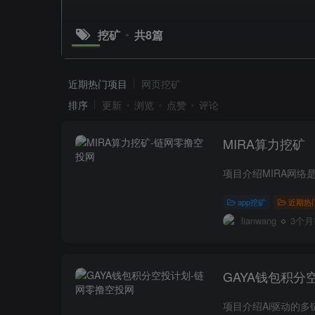
挖矿
共8篇
近期热门项目
网页挖矿
排序
更新
浏览
点赞
评论
MIRA算力挖矿
app挖矿
近期热
lianwang
3个月
GAYA钱包积分