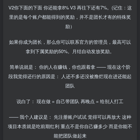
V2
你下面的下面
你还能拿
8% V3
再往下还有
7%
。
(
记住：这
里的是每个账户都能得到的奖励，并不是团长才有的特殊奖
励）
如果你成为团长，那么你可以联系官方的管理员，最高可以
拿到下属奖励的
50%
。月结自动发放奖励。
简单说就是：
你的人在赚钱，你也跟着拿
——
现在这个阶
段我觉得还行的原因是：
人还不多还没被撸烂
现在进还能起
团队
说白了：
现在做
=
自己带团队
再晚点
=
给别人打工
——
我个人建议是：
先注册账户试试
觉得可以再放大
这种
项目本质就是吃前期红利
重点不是你自己赚多少
而是你能不
能把团队做起来