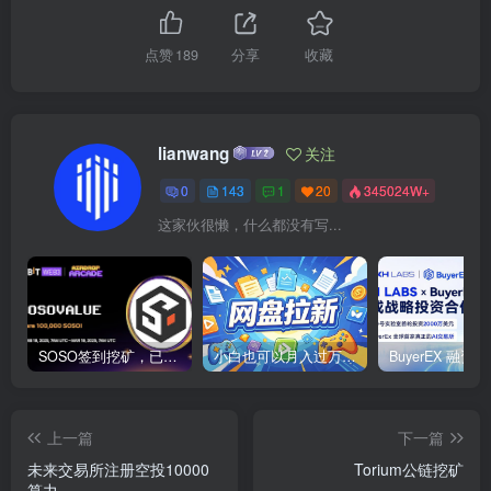
点赞
189
分享
收藏
lianwang
关注
0
143
1
20
345024W+
这家伙很懒，什么都没有写...
SOSO签到挖矿，已上线各大交易所
小白也可以月入过万的绿色项目
上一篇
下一篇
未来交易所注册空投10000
Torium公链挖矿
算力