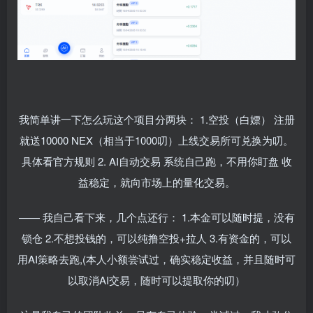
我简单讲一下怎么玩这个项目分两块：
1.
空投（白嫖）
注册
就送
10000 NEX
（相当于
1000
叨）上线交易所可兑换为叨。
具体看官方规则
2. AI
自动交易
系统自己跑，不用你盯盘
收
益稳定，就向市场上的量化交易。
——
我自己看下来，几个点还行：
1.
本金可以随时提，没有
锁仓
2.
不想投钱的，可以纯撸空投
+
拉人
3.
有资金的，可以
用
AI
策略去跑
,(
本人小额尝试过，确实稳定收益，并且随时可
以取消
AI
交易，随时可以提取你的叨）