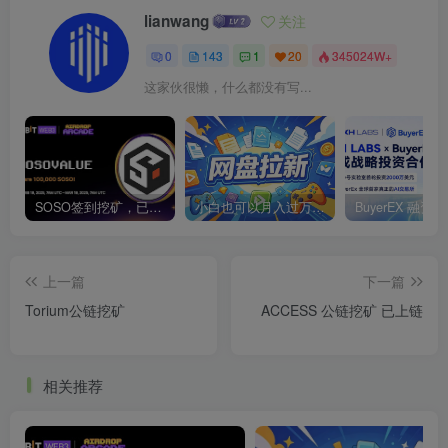
lianwang
关注
0
143
1
20
345024W+
这家伙很懒，什么都没有写...
SOSO签到挖矿，已上线各大交易所
小白也可以月入过万的绿色项目
上一篇
下一篇
Torium公链挖矿
ACCESS 公链挖矿 已上链
相关推荐