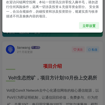
欢迎访问链网空投网，本站一切资讯仅供零投入薅羊毛，请勿进
行任何风险操作，远离一切涉及投资＆充值等资金部分。 安全第
一，合法合规操作，勿碰投资和涉及投资部分，规避实质与收录
描述不符及偷换内容的项目。
Volt生态挖矿（大概率下一个百事币）
立即设置
首页
app挖矿
正文
lianwang
关注
私信
2个月前更新
项目介绍
Volt生态挖矿，项目方计划10月份上交易所
Volt是CoreX Network去中心化通信网络的核心通信能源，以
PoV行为即证明机制，让通信回归价值，免费参与、行为挖
矿，总量10亿，每日固定释放100万，27年匀速释放，模型