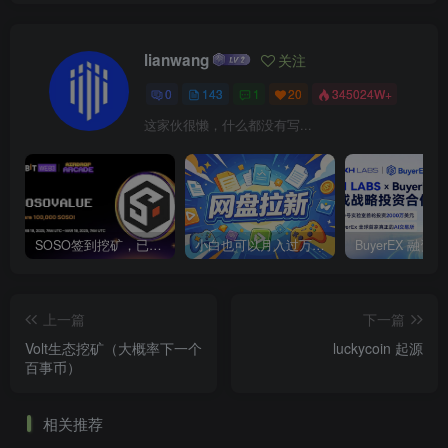
lianwang
关注
0
143
1
20
345024W+
这家伙很懒，什么都没有写...
SOSO签到挖矿，已上线各大交易所
小白也可以月入过万的绿色项目
上一篇
下一篇
Volt生态挖矿（大概率下一个
luckycoin 起源
百事币）
相关推荐