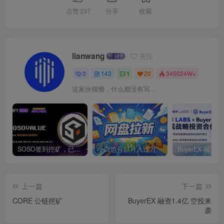
点赞
237
分享
收藏
lianwang
关注
0
143
1
20
345024W+
这家伙很懒，什么都没有写...
SOSO签到挖矿，已上线各大交易所
小白也可以月入过万的绿色项目
上一篇
下一篇
CORE 公链挖矿
BuyerEX 融资1.4亿 空投来
袭