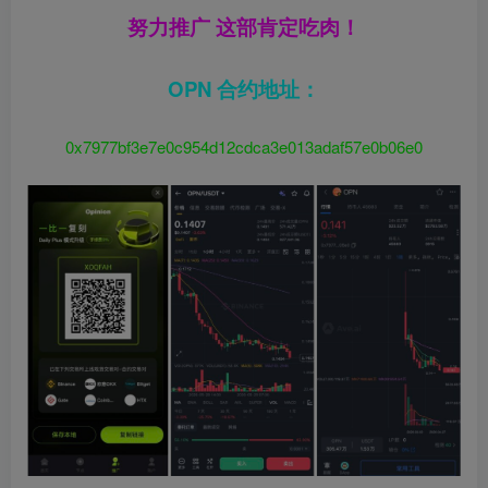
努力推广 这部肯定吃肉！
OPN 合约地址：
0x7977bf3e7e0c954d12cdca3e013adaf57e0b06e0