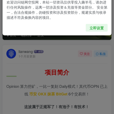
欢迎访问链网空投网，本站一切资讯仅供零投入薅羊毛，请勿进
行任何风险操作，远离一切涉及投资＆充值等资金部分。 安全第
一，合法合规操作，勿碰投资和涉及投资部分，规避实质与收录
描述不符及偷换内容的项目。
OPN 挖矿 （已跑路）
立即设置
首页
app挖矿
正文
lianwang
关注
私信
1个月前更新
项目简介
Opinion 算力挖矿，一比一复刻 Daily模式！其代币OPN 已上
线
币安 OKX 抹茶 BitGet
6个交易所！
这波属于正规军了！有池子！有技术！