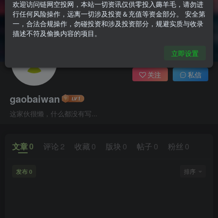
欢迎访问链网空投网，本站一切资讯仅供零投入薅羊毛，请勿进
行任何风险操作，远离一切涉及投资＆充值等资金部分。 安全第
一，合法合规操作，勿碰投资和涉及投资部分，规避实质与收录
描述不符及偷换内容的项目。
立即设置
关注
私信
gaobaiwan
这家伙很懒，什么都没有写...
文章
0
评论
2
收藏
0
版块
0
帖子
0
粉丝
0
发布
排序
0