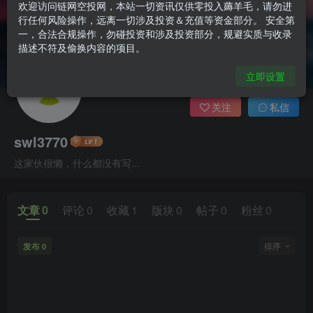
欢迎访问链网空投网，本站一切资讯仅供零投入薅羊毛，请勿进
行任何风险操作，远离一切涉及投资＆充值等资金部分。 安全第
一，合法合规操作，勿碰投资和涉及投资部分，规避实质与收录
描述不符及偷换内容的项目。
立即设置
关注
私信
swl3770
这家伙很懒，什么都没有写...
文章
0
评论
0
收藏
1
版块
0
帖子
0
粉丝
0
发布
排序
0